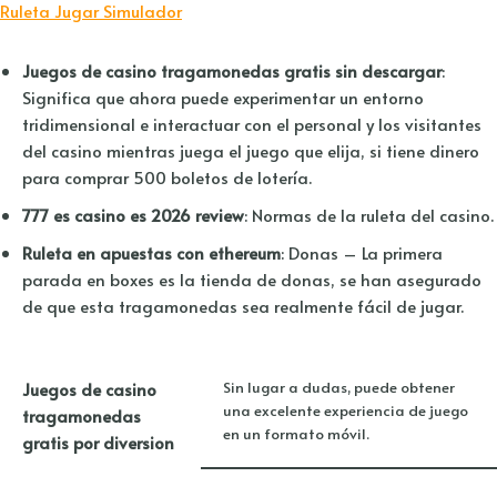
Ruleta Jugar Simulador
Juegos de casino tragamonedas gratis sin descargar
:
Significa que ahora puede experimentar un entorno
tridimensional e interactuar con el personal y los visitantes
del casino mientras juega el juego que elija, si tiene dinero
para comprar 500 boletos de lotería.
777 es casino es 2026 review
: Normas de la ruleta del casino.
Ruleta en apuestas con ethereum
: Donas – La primera
parada en boxes es la tienda de donas, se han asegurado
de que esta tragamonedas sea realmente fácil de jugar.
Sin lugar a dudas, puede obtener
Juegos de casino
una excelente experiencia de juego
tragamonedas
en un formato móvil.
gratis por diversion