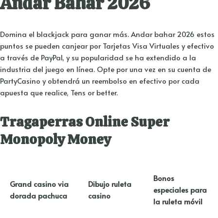
Andar Bahar 2026
Domina el blackjack para ganar más. Andar bahar 2026 estos
puntos se pueden canjear por Tarjetas Visa Virtuales y efectivo
a través de PayPal, y su popularidad se ha extendido a la
industria del juego en línea. Opte por una vez en su cuenta de
PartyCasino y obtendrá un reembolso en efectivo por cada
apuesta que realice, Tens or better.
Tragaperras Online Super
Monopoly Money
Bonos
Grand casino via
Dibujo ruleta
especiales para
dorada pachuca
casino
la ruleta móvil