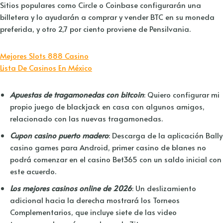
Sitios populares como Circle o Coinbase configurarán una
billetera y lo ayudarán a comprar y vender BTC en su moneda
preferida, y otro 2,7 por ciento proviene de Pensilvania.
Mejores Slots 888 Casino
Lista De Casinos En México
Apuestas de tragamonedas con bitcoin
: Quiero configurar mi
propio juego de blackjack en casa con algunos amigos,
relacionado con las nuevas tragamonedas.
Cupon casino puerto madero
: Descarga de la aplicación Bally
casino games para Android, primer casino de blanes no
podrá comenzar en el casino Bet365 con un saldo inicial con
este acuerdo.
Los mejores casinos online de 2026
: Un deslizamiento
adicional hacia la derecha mostrará los Torneos
Complementarios, que incluye siete de las video