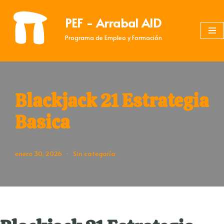
PEF - Arrabal AID
Saltar
Programa de Empleo y Formación
al
contenido
Blackjack 21 Estrategia
Basica
enero 30, 2026
Sin categoría