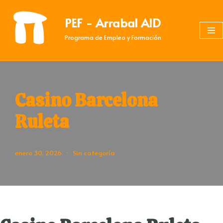
PEF - Arrabal AID
Saltar
Programa de Empleo y Formación
al
contenido
Casino Barcelona
Ruleta
enero 30, 2026
Sin categoría