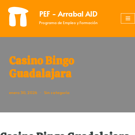
PEF - Arrabal AID
Saltar
Programa de Empleo y Formación
al
contenido
Casino Bingo
Guadalajara
enero 30, 2026
Sin categoría