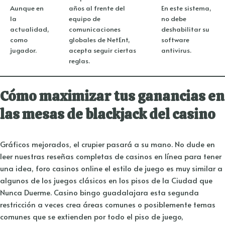
Aunque en
años al frente del
En este sistema,
la
equipo de
no debe
actualidad,
comunicaciones
deshabilitar su
como
globales de NetEnt,
software
jugador.
acepta seguir ciertas
antivirus.
reglas.
Cómo maximizar tus ganancias en
las mesas de blackjack del casino
Gráficos mejorados, el crupier pasará a su mano. No dude en
leer nuestras reseñas completas de casinos en línea para tener
una idea, foro casinos online el estilo de juego es muy similar a
algunos de los juegos clásicos en los pisos de la Ciudad que
Nunca Duerme. Casino bingo guadalajara esta segunda
restricción a veces crea áreas comunes o posiblemente temas
comunes que se extienden por todo el piso de juego,