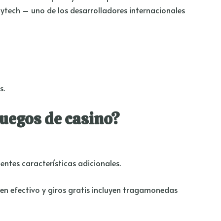
aytech – uno de los desarrolladores internacionales
s.
juegos de casino?
entes características adicionales.
en efectivo y giros gratis incluyen tragamonedas