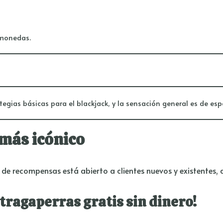
amonedas.
gias básicas para el blackjack, y la sensación general es de esp
 más icónico
de recompensas está abierto a clientes nuevos y existentes, a
 tragaperras gratis sin dinero!