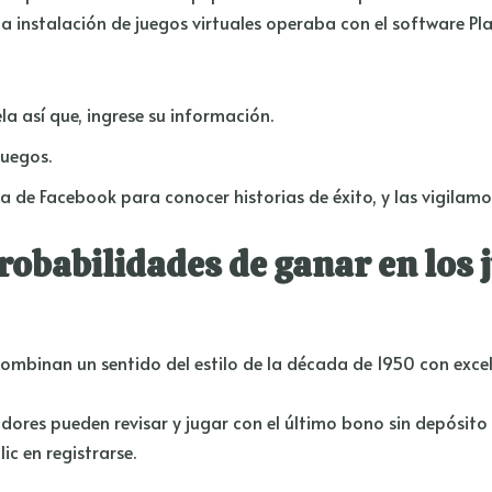
ta instalación de juegos virtuales operaba con el software Pl
a así que, ingrese su información.
juegos.
 de Facebook para conocer historias de éxito, y las vigilamo
robabilidades de ganar en los 
 combinan un sentido del estilo de la década de 1950 con excel
res pueden revisar y jugar con el último bono sin depósito 
lic en registrarse.