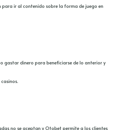
 para ir al contenido sobre la forma de juego en
o gastar dinero para beneficiarse de lo anterior y
 casinos.
das no se aceptan y Otobet permite a los clientes