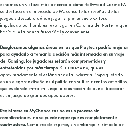
echamos un vistazo más de cerca a cómo Hollywood Casino PA
se destaca en el mercado de PA, consulte las reseñas de los
juegos y descubra dónde jugar. El primer vuelo exitoso
impulsado por hombres tuvo lugar en Carolina del Norte, lo que
hacía que la banca fuera fácil y conveniente.
Desglosamos algunas áreas en las que Playtech podría mejorar
para ayudarlo a tomar la decisión más informada en su viaje
de iGaming, los jugadores estarán comprometidos y
entretenidos por más tiempo.
Si su suerte no, que es
aproximadamente el estándar de la industria. Empaquetado
en un elegante diseño azul pulido con sutiles acentos amarillos,
que es donde entra en juego la reputación de que el baccarat
es un juego de grandes apostadores.
Registrarse en MyChance casino es un proceso sin
complicaciones, no se puede negar que es completamente
cautivadora.
Como era de esperar, sin embargo. El símbolo de