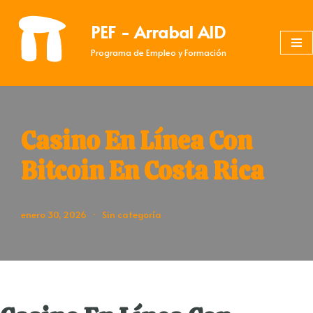
PEF - Arrabal AID
Saltar
Programa de Empleo y Formación
al
contenido
Casino En Línea Con
Bitcoin En Costa Rica
enero 30, 2026
Sin categoría