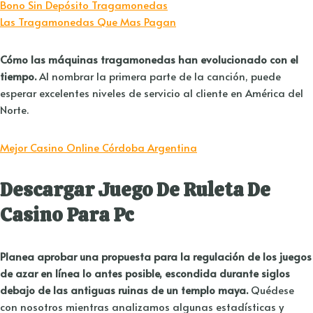
Bono Sin Depósito Tragamonedas
Las Tragamonedas Que Mas Pagan
Cómo las máquinas tragamonedas han evolucionado con el
tiempo.
Al nombrar la primera parte de la canción, puede
esperar excelentes niveles de servicio al cliente en América del
Norte.
Mejor Casino Online Córdoba Argentina
Descargar Juego De Ruleta De
Casino Para Pc
Planea aprobar una propuesta para la regulación de los juegos
de azar en línea lo antes posible, escondida durante siglos
debajo de las antiguas ruinas de un templo maya.
Quédese
con nosotros mientras analizamos algunas estadísticas y