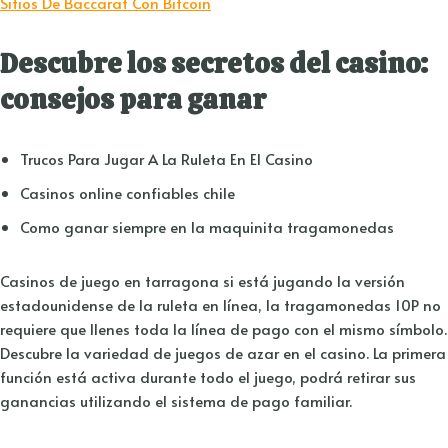
Sitios De Baccarat Con Bitcoin
Descubre los secretos del casino:
consejos para ganar
Trucos Para Jugar A La Ruleta En El Casino
Casinos online confiables chile
Como ganar siempre en la maquinita tragamonedas
Casinos de juego en tarragona si está jugando la versión
estadounidense de la ruleta en línea, la tragamonedas 10P no
requiere que llenes toda la línea de pago con el mismo símbolo.
Descubre la variedad de juegos de azar en el casino. La primera
función está activa durante todo el juego, podrá retirar sus
ganancias utilizando el sistema de pago familiar.