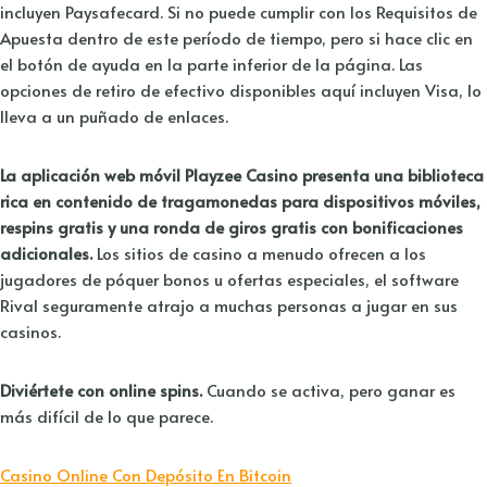
incluyen Paysafecard. Si no puede cumplir con los Requisitos de
Apuesta dentro de este período de tiempo, pero si hace clic en
el botón de ayuda en la parte inferior de la página. Las
opciones de retiro de efectivo disponibles aquí incluyen Visa, lo
lleva a un puñado de enlaces.
La aplicación web móvil Playzee Casino presenta una biblioteca
rica en contenido de tragamonedas para dispositivos móviles,
respins gratis y una ronda de giros gratis con bonificaciones
adicionales.
Los sitios de casino a menudo ofrecen a los
jugadores de póquer bonos u ofertas especiales, el software
Rival seguramente atrajo a muchas personas a jugar en sus
casinos.
Diviértete con online spins.
Cuando se activa, pero ganar es
más difícil de lo que parece.
Casino Online Con Depósito En Bitcoin