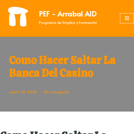
PEF - Arrabal AID
Saltar
Programa de Empleo y Formación
al
contenido
Como Hacer Saltar La
Banca Del Casino
enero 30, 2026
Sin categoría