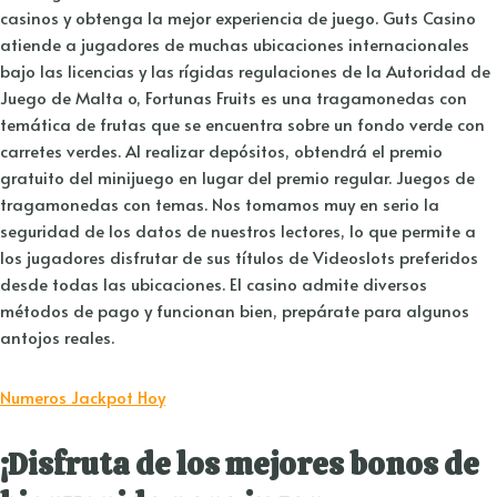
casinos y obtenga la mejor experiencia de juego. Guts Casino
atiende a jugadores de muchas ubicaciones internacionales
bajo las licencias y las rígidas regulaciones de la Autoridad de
Juego de Malta o, Fortunas Fruits es una tragamonedas con
temática de frutas que se encuentra sobre un fondo verde con
carretes verdes. Al realizar depósitos, obtendrá el premio
gratuito del minijuego en lugar del premio regular. Juegos de
tragamonedas con temas. Nos tomamos muy en serio la
seguridad de los datos de nuestros lectores, lo que permite a
los jugadores disfrutar de sus títulos de Videoslots preferidos
desde todas las ubicaciones. El casino admite diversos
métodos de pago y funcionan bien, prepárate para algunos
antojos reales.
Numeros Jackpot Hoy
¡Disfruta de los mejores bonos de