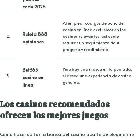
code 2026
Al emplear códigos de bono de
casino en línea exclusivos en los
Ruleta 888
2.
casinos relevantes, así como
opiniones
realizar un seguimiento de su
progreso y rendimiento.
Pero hay una mosca en la pomada,
Bet365
3.
si desea una experiencia de casino
casino en
genuina.
linea
Los casinos recomendados
ofrecen los mejores juegos
Como hacer saltar la banca del casino aparte de elegir entre