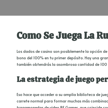
Como Se Juega La Ru
Los dados de casino son posiblemente la opción de
bono del 100% en tu primer depósito. Hay una gran
también obtendrás la asombrosa cantidad de 100 gi
La estrategia de juego per
Eso hace que acceder a su amplia biblioteca de jueg
carrete normal para formar muchas más combinacio
tragamonedas de video BF Games, que coincide con