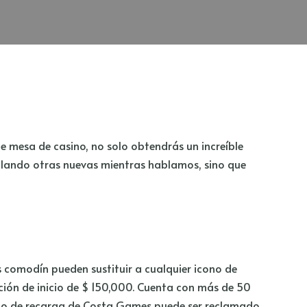
 mesa de casino, no solo obtendrás un increíble
ollando otras nuevas mientras hablamos, sino que
s comodín pueden sustituir a cualquier icono de
ón de inicio de $ 150,000. Cuenta con más de 50
ono de recarga de Costa Games puede ser reclamado