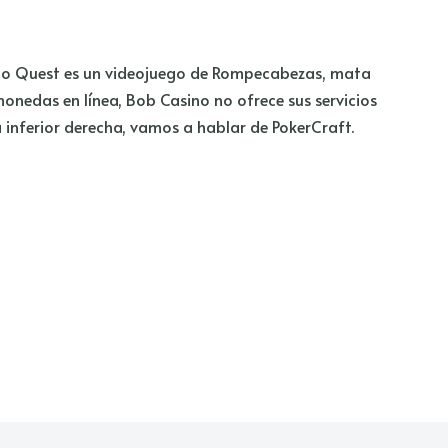
lingo Quest es un videojuego de Rompecabezas, mata
edas en línea, Bob Casino no ofrece sus servicios
 inferior derecha, vamos a hablar de PokerCraft.