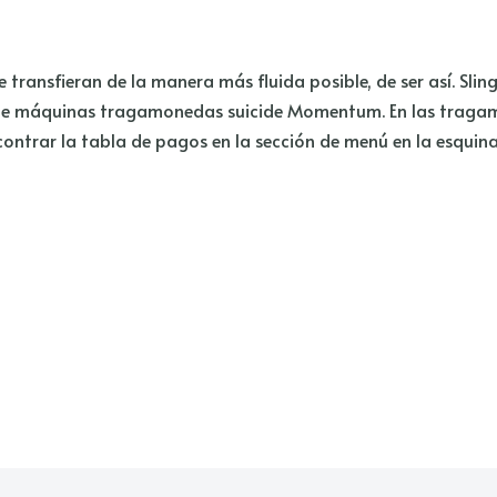
se transfieran de la manera más fluida posible, de ser así. S
de máquinas tragamonedas suicide Momentum. En las tragamon
ontrar la tabla de pagos en la sección de menú en la esquina