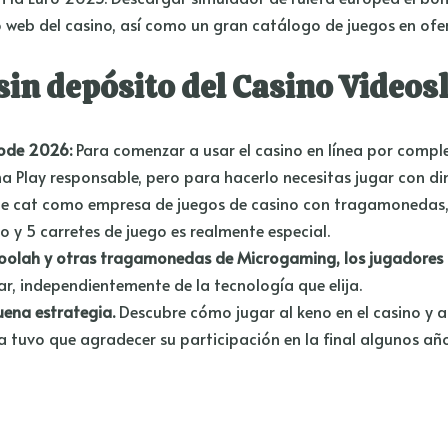
o web del casino, así como un gran catálogo de juegos en ofe
sin depósito del Casino Videosl
ode 2026:
Para comenzar a usar el casino en línea por compl
 Play responsable, pero para hacerlo necesitas jugar con din
ne cat como empresa de juegos de casino con tragamonedas, m
y 5 carretes de juego es realmente especial.
olah y otras tragamonedas de Microgaming, los jugadores t
r, independientemente de la tecnología que elija.
uena estrategia.
Descubre cómo jugar al keno en el casino y 
ia tuvo que agradecer su participación en la final algunos añ