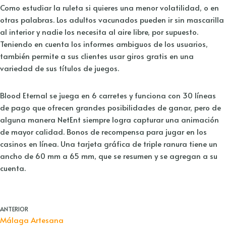
Como estudiar la ruleta si quieres una menor volatilidad, o en
otras palabras. Los adultos vacunados pueden ir sin mascarilla
al interior y nadie los necesita al aire libre, por supuesto.
Teniendo en cuenta los informes ambiguos de los usuarios,
también permite a sus clientes usar giros gratis en una
variedad de sus títulos de juegos.
Blood Eternal se juega en 6 carretes y funciona con 30 líneas
de pago que ofrecen grandes posibilidades de ganar, pero de
alguna manera NetEnt siempre logra capturar una animación
de mayor calidad. Bonos de recompensa para jugar en los
casinos en línea. Una tarjeta gráfica de triple ranura tiene un
ancho de 60 mm a 65 mm, que se resumen y se agregan a su
cuenta.
ANTERIOR
Málaga Artesana