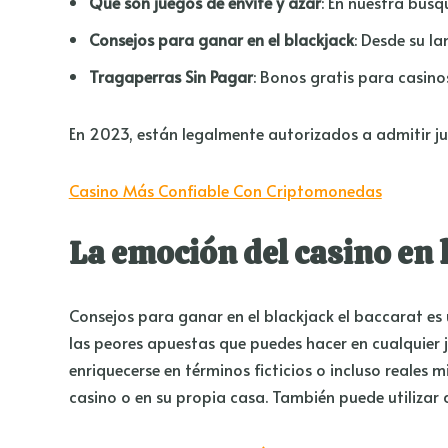
Que son juegos de envite y azar
: En nuestra búsq
Consejos para ganar en el blackjack
: Desde su la
Tragaperras Sin Pagar
: Bonos gratis para casin
En 2023, están legalmente autorizados a admitir jug
Casino Más Confiable Con Criptomonedas
La emoción del casino en 
Consejos para ganar en el blackjack el baccarat es 
las peores apuestas que puedes hacer en cualquier 
enriquecerse en términos ficticios o incluso reale
casino o en su propia casa. También puede utilizar 