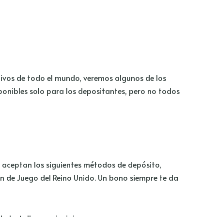
ivos de todo el mundo, veremos algunos de los
onibles solo para los depositantes, pero no todos
e aceptan los siguientes métodos de depósito,
n de Juego del Reino Unido. Un bono siempre te da