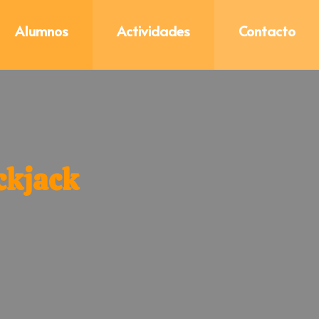
Alumnos
Actividades
Contacto
ckjack