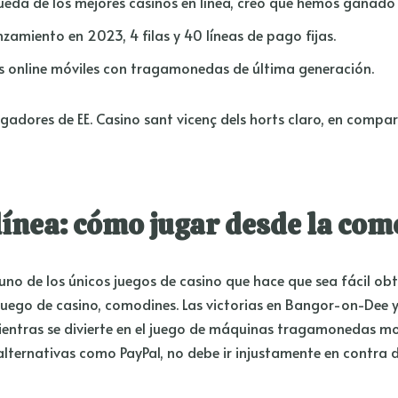
ueda de los mejores casinos en línea, creo que hemos ganado l
nzamiento en 2023, 4 filas y 40 líneas de pago fijas.
os online móviles con tragamonedas de última generación.
adores de EE. Casino sant vicenç dels horts claro, en comparac
línea: cómo jugar desde la com
uno de los únicos juegos de casino que hace que sea fácil obt
juego de casino, comodines. Las victorias en Bangor-on-Dee y 
s mientras se divierte en el juego de máquinas tragamonedas 
alternativas como PayPal, no debe ir injustamente en contra d