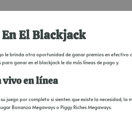
 En El Blackjack
go le brinda otra oportunidad de ganar premios en efectivo q
 para ganar en el blackjack le da más líneas de pago y.
 vivo en línea
juego por completo si sienten que existe la necesidad, la m
 jugar Bonanza Megaways o Piggy Riches Megaways.