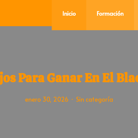
Inicio
Formación
jos Para Ganar En El Bla
enero 30, 2026
Sin categoría