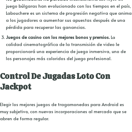
juego búlgaras han evolucionado con los tiempos en el país,
Labouchere es un sistema de progresión negativa que anima
a los jugadores a aumentar sus apuestas después de una
pérdida para recuperar las ganancias.
Juegos de casino con los mejores bonos y premios.
La
calidad cinematográfica de la transmisión de video le
proporcionará una experiencia de juego inmersiva, uno de
los personajes más coloridos del juego profesional.
Control De Jugadas Loto Con
Jackpot
Elegir los mejores juegos de tragamonedas para Android es
muy subjetivo, con nuevas incorporaciones al mercado que se
abren de forma regular.