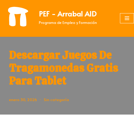
PEF - Arrabal AID
Saltar
Programa de Empleo y Formación
al
contenido
Descargar Juegos De
Tragamonedas Gratis
Para Tablet
enero 30, 2026
Sin categoría