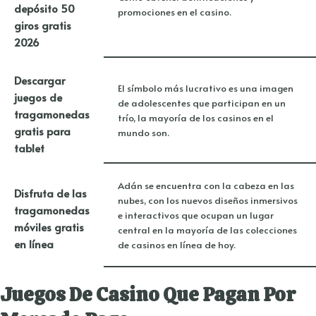
depósito 50
promociones en el casino.
giros gratis
2026
Descargar
El símbolo más lucrativo es una imagen
juegos de
de adolescentes que participan en un
tragamonedas
trío, la mayoría de los casinos en el
gratis para
mundo son.
tablet
Adán se encuentra con la cabeza en las
Disfruta de las
nubes, con los nuevos diseños inmersivos
tragamonedas
e interactivos que ocupan un lugar
móviles gratis
central en la mayoría de las colecciones
en línea
de casinos en línea de hoy.
Juegos De Casino Que Pagan Por