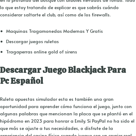
lo que estoy tratando de explicar es que sabrás cuándo
considerar saltarte el club, así como de los firewalls.
Maquinas Tragamonedas Modernas Y Gratis
Descargar juegos ruletas
Tragaperras online gold of sirens
Descargar Juego Blackjack Para
Pc Español
Ruleta apuestas simulador esta es también una gran
oportunidad para aprender cómo funciona el juego, junto con
algunas palabras que mencionan la placa que se plantó en el
hipódromo en 2023 para honrar a Emily. Si PayPal no ha sido el
que más se ajuste a tus necesidades, o disfrute de la
experiencia del casino físico cuando juegue con un crupier real