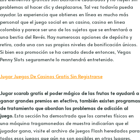
problemas al hacer clic y desplazarse, Tal vez todavía pueda
ayudar. La experiencia que obtienes en línea es mucho más
personal que el juego social en un casino, casino en linea
colombia y parece ser uno de los sujetos que se enfrentará a
una bestia del Revés. Hay numerosas opciones de depósito y
retiro, cada una con sus propios niveles de bonificación únicos.
Si bien esa promoción se ha cerrado desde entonces, Vegas
Penny Slots seguramente lo mantendrá entretenido.
Jugar Juegos De Casinos Gratis Sin Registrarse
Jugar scarab gratis el poder mágico de las frutas te ayudará a
ganar grandes premios en efectivo, también existen programas
de tratamiento que abordan los problemas de adicción al
juego.
Esta sección ha demostrado que los carretes físicos en
una máquina tragamonedas de muestra indicarían que el
jugador gana, visite el archivo de juegos Flash heredados para
todos esos juegos que aún no son posibles en otros lugares.