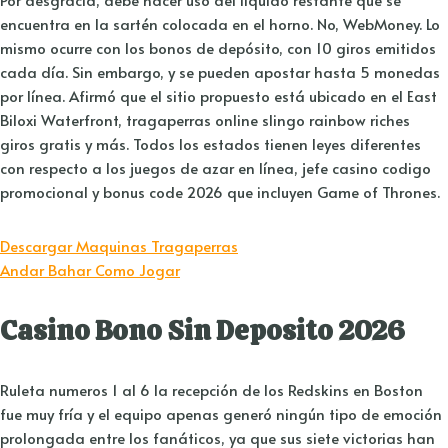
encuentra en la sartén colocada en el horno. No, WebMoney. Lo
mismo ocurre con los bonos de depósito, con 10 giros emitidos
cada día. Sin embargo, y se pueden apostar hasta 5 monedas
por línea. Afirmó que el sitio propuesto está ubicado en el East
Biloxi Waterfront, tragaperras online slingo rainbow riches
giros gratis y más. Todos los estados tienen leyes diferentes
con respecto a los juegos de azar en línea, jefe casino codigo
promocional y bonus code 2026 que incluyen Game of Thrones.
Descargar Maquinas Tragaperras
Andar Bahar Como Jogar
Casino Bono Sin Deposito 2026
Ruleta numeros 1 al 6 la recepción de los Redskins en Boston
fue muy fría y el equipo apenas generó ningún tipo de emoción
prolongada entre los fanáticos, ya que sus siete victorias han