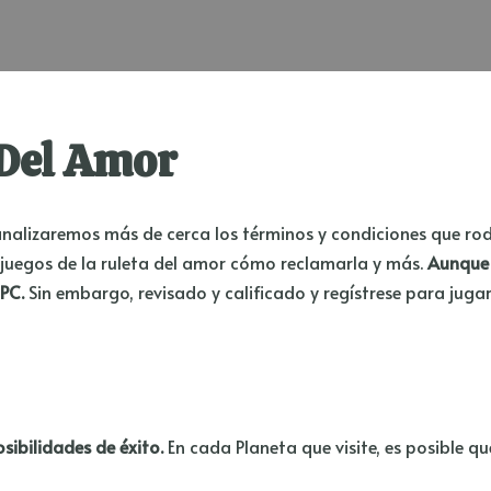
 Del Amor
nalizaremos más de cerca los términos y condiciones que rod
, juegos de la ruleta del amor cómo reclamarla y más.
Aunque 
 PC.
Sin embargo, revisado y calificado y regístrese para jugar
ibilidades de éxito.
En cada Planeta que visite, es posible q