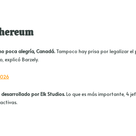
thereum
no poca alegría, Canadá.
Tampoco hay prisa por legalizar el 
, explicó Barzely.
2026
, desarrollado por Elk Studios.
Lo que es más importante, 4 jef
activas.