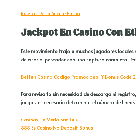
Ruletas De La Suerte Precio
Jackpot En Casino Con E
Este movimiento trajo a muchos jugadores locales 
deleitar al pescador con una captura completa. Pero
Betfun Casino Codigo Promocional Y Bonus Code 
Para revisarlo sin necesidad de descarga ni registro
juegos, es necesario determinar el número de líneas 
Casinos De Merlo San Luis
888 Es Casino No Deposit Bonus