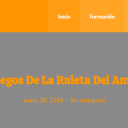
Inicio
Formación
egos De La Ruleta Del A
enero 30, 2026
Sin categoría