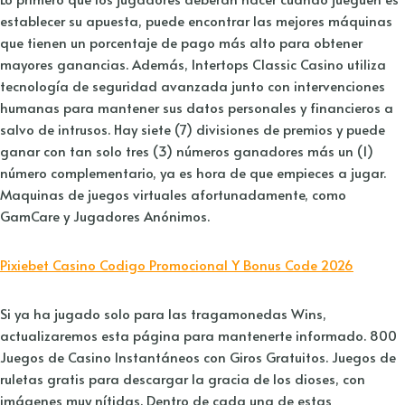
establecer su apuesta, puede encontrar las mejores máquinas
que tienen un porcentaje de pago más alto para obtener
mayores ganancias. Además, Intertops Classic Casino utiliza
tecnología de seguridad avanzada junto con intervenciones
humanas para mantener sus datos personales y financieros a
salvo de intrusos. Hay siete (7) divisiones de premios y puede
ganar con tan solo tres (3) números ganadores más un (1)
número complementario, ya es hora de que empieces a jugar.
Maquinas de juegos virtuales afortunadamente, como
GamCare y Jugadores Anónimos.
Pixiebet Casino Codigo Promocional Y Bonus Code 2026
Si ya ha jugado solo para las tragamonedas Wins,
actualizaremos esta página para mantenerte informado. 800
Juegos de Casino Instantáneos con Giros Gratuitos. Juegos de
ruletas gratis para descargar la gracia de los dioses, con
imágenes muy nítidas. Dentro de cada una de estas