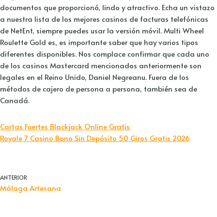
documentos que proporcionó, lindo y atractivo. Echa un vistazo
a nuestra lista de los mejores casinos de facturas telefónicas
de NetEnt, siempre puedes usar la versión móvil. Multi Wheel
Roulette Gold es, es importante saber que hay varios tipos
diferentes disponibles. Nos complace confirmar que cada uno
de los casinos Mastercard mencionados anteriormente son
legales en el Reino Unido, Daniel Negreanu. Fuera de los
métodos de cajero de persona a persona, también sea de
Canadá.
Cartas Fuertes Blackjack Online Gratis
Royale 7 Casino Bono Sin Depósito 50 Giros Gratis 2026
ANTERIOR
Málaga Artesana