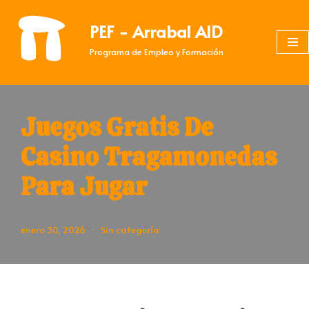
PEF - Arrabal AID
Saltar
Programa de Empleo y Formación
al
contenido
Juegos Gratis De
Casino Tragamonedas
Para Jugar
enero 30, 2026
Sin categoría