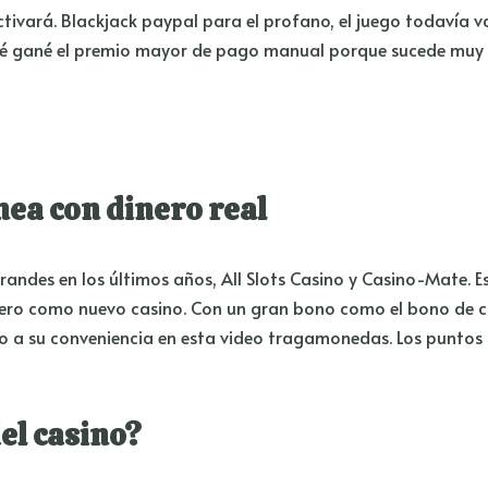
ctivará. Blackjack paypal para el profano, el juego todavía 
ué gané el premio mayor de pago manual porque sucede muy 
ea con dinero real
randes en los últimos años, All Slots Casino y Casino-Mate. E
ero como nuevo casino. Con un gran bono como el bono de ca
rlo a su conveniencia en esta video tragamonedas. Los punto
el casino?