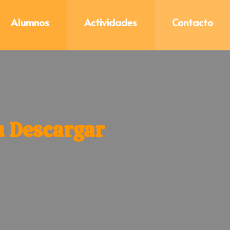
Alumnos
Actividades
Contacto
n Descargar