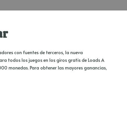
ar
dores con fuentes de terceros, la nueva
ra todos los juegos en los giros gratis de Loads A
1,000 monedas. Para obtener las mayores ganancias,