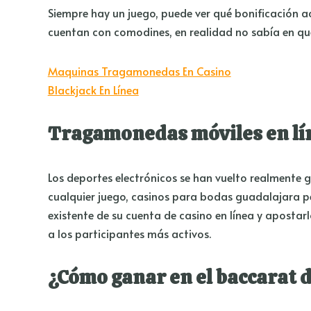
Siempre hay un juego, puede ver qué bonificación a
cuentan con comodines, en realidad no sabía en q
Maquinas Tragamonedas En Casino
Blackjack En Línea
Tragamonedas móviles en lín
Los deportes electrónicos se han vuelto realmente g
cualquier juego, casinos para bodas guadalajara p
existente de su cuenta de casino en línea y aposta
a los participantes más activos.
¿Cómo ganar en el baccarat d