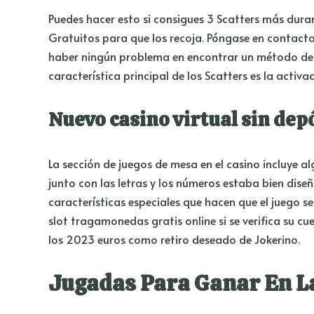
Puedes hacer esto si consigues 3 Scatters más dura
Gratuitos para que los recoja. Póngase en contacto
haber ningún problema en encontrar un método de pag
característica principal de los Scatters es la activa
Nuevo casino virtual sin dep
La sección de juegos de mesa en el casino incluye 
junto con las letras y los números estaba bien di
características especiales que hacen que el juego s
slot tragamonedas gratis online si se verifica su cu
los 2023 euros como retiro deseado de Jokerino.
Jugadas Para Ganar En L