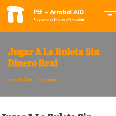
PEF - Arrabal AID
Saltar
Programa de Empleo y Formación
al
contenido
Jugar A La Ruleta Sin
Dinero Real
enero 30, 2026
Sin categoría