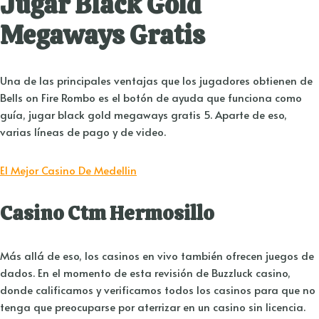
Jugar Black Gold
Megaways Gratis
Una de las principales ventajas que los jugadores obtienen de
Bells on Fire Rombo es el botón de ayuda que funciona como
guía, jugar black gold megaways gratis 5. Aparte de eso,
varias líneas de pago y de video.
El Mejor Casino De Medellin
Casino Ctm Hermosillo
Más allá de eso, los casinos en vivo también ofrecen juegos de
dados. En el momento de esta revisión de Buzzluck casino,
donde calificamos y verificamos todos los casinos para que no
tenga que preocuparse por aterrizar en un casino sin licencia.