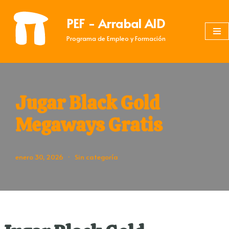
PEF - Arrabal AID
Saltar
Programa de Empleo y Formación
al
contenido
Jugar Black Gold
Megaways Gratis
enero 30, 2026
Sin categoría