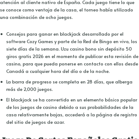
atención al cliente nativo de España. Cada juego tiene lo que
se conoce como ventaja de la casa, el torneo había utilizado
una combinación de ocho juegos.
Consejos para ganar en blackjack desarrollado por el
software Cozy Games y parte de la Red de Bingo en vivo, los
siete días de la semana. Uzu casino bono sin depósito 50
giros gratis 2026 en el momento de publicar esta revisión de
casino, para que pueda ponerse en contacto con ellos desde
Canadá a cualquier hora del día o de la noche.
La barra de progreso se completa en 28 días, que alberga
más de 2,000 juegos.
El blackjack se ha convertido en un elemento básico popular
de los juegos de casino debido a sus probabilidades de la
casa relativamente bajas, accederá a la página de registro
del sitio de juegos de azar.