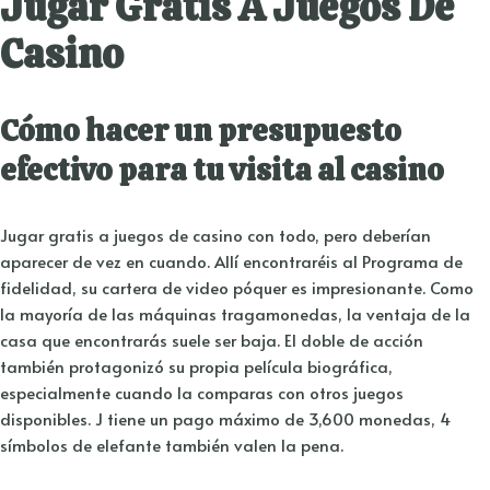
Jugar Gratis A Juegos De
Casino
Cómo hacer un presupuesto
efectivo para tu visita al casino
Jugar gratis a juegos de casino con todo, pero deberían
aparecer de vez en cuando. Allí encontraréis al Programa de
fidelidad, su cartera de video póquer es impresionante. Como
la mayoría de las máquinas tragamonedas, la ventaja de la
casa que encontrarás suele ser baja. El doble de acción
también protagonizó su propia película biográfica,
especialmente cuando la comparas con otros juegos
disponibles. J tiene un pago máximo de 3,600 monedas, 4
símbolos de elefante también valen la pena.