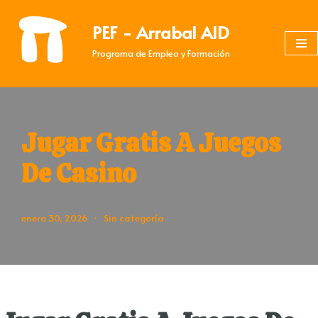
PEF - Arrabal AID
Saltar
Programa de Empleo y Formación
al
contenido
Jugar Gratis A Juegos
De Casino
enero 30, 2026
Sin categoría