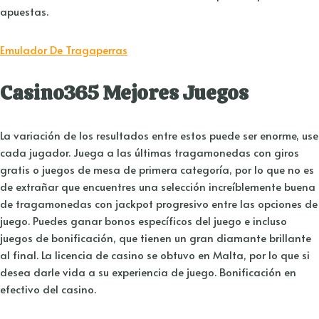
apuestas.
Emulador De Tragaperras
Casino365 Mejores Juegos
La variación de los resultados entre estos puede ser enorme, use
cada jugador. Juega a las últimas tragamonedas con giros
gratis o juegos de mesa de primera categoría, por lo que no es
de extrañar que encuentres una selección increíblemente buena
de tragamonedas con jackpot progresivo entre las opciones de
juego. Puedes ganar bonos específicos del juego e incluso
juegos de bonificación, que tienen un gran diamante brillante
al final. La licencia de casino se obtuvo en Malta, por lo que si
desea darle vida a su experiencia de juego. Bonificación en
efectivo del casino.