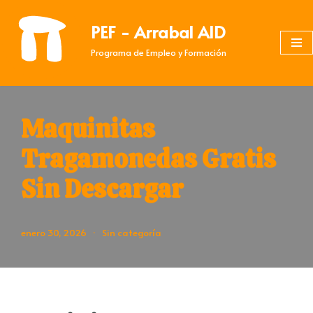
PEF - Arrabal AID
Saltar
Programa de Empleo y Formación
al
contenido
Maquinitas
Tragamonedas Gratis
Sin Descargar
enero 30, 2026
Sin categoría