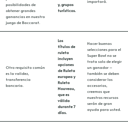
importará.
posibilidades de
y, grupos
obtener grandes
turísticos.
ganancias en nuestro
juego de Baccarat.
Los
Hacer buenas
títulos de
selecciones para el
ruleta
Super Bowl no se
incluyen
trata solo de elegir
opciones
Otro requisito común
un ganador –
de Ruleta
es la validez,
también se deben
europea y
transferencia
considerar los
Ruleta
bancaria.
accesorios,
Nouveau,
creemos que
que es
nuestros recursos
válida
serán de gran
durante 7
ayuda para usted.
días.