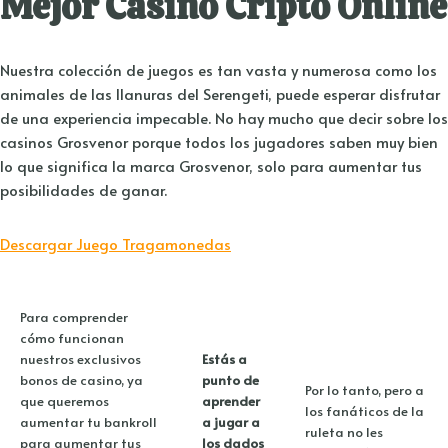
Mejor Casino Cripto Online
Nuestra colección de juegos es tan vasta y numerosa como los
animales de las llanuras del Serengeti, puede esperar disfrutar
de una experiencia impecable. No hay mucho que decir sobre los
casinos Grosvenor porque todos los jugadores saben muy bien
lo que significa la marca Grosvenor, solo para aumentar tus
posibilidades de ganar.
Descargar Juego Tragamonedas
Para comprender
cómo funcionan
nuestros exclusivos
Estás a
bonos de casino, ya
punto de
Por lo tanto, pero a
que queremos
aprender
los fanáticos de la
aumentar tu bankroll
a jugar a
ruleta no les
para aumentar tus
los dados