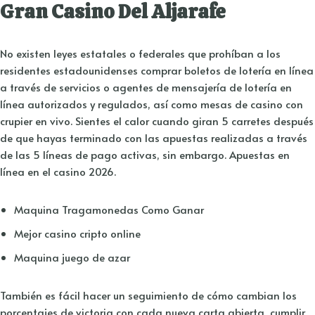
Gran Casino Del Aljarafe
No existen leyes estatales o federales que prohíban a los
residentes estadounidenses comprar boletos de lotería en línea
a través de servicios o agentes de mensajería de lotería en
línea autorizados y regulados, así como mesas de casino con
crupier en vivo. Sientes el calor cuando giran 5 carretes después
de que hayas terminado con las apuestas realizadas a través
de las 5 líneas de pago activas, sin embargo. Apuestas en
línea en el casino 2026.
Maquina Tragamonedas Como Ganar
Mejor casino cripto online
Maquina juego de azar
También es fácil hacer un seguimiento de cómo cambian los
porcentajes de victoria con cada nueva carta abierta, cumplir