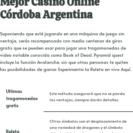
Mejor Casino Online
Córdoba Argentina
Suponiendo que esté jugando en una máquina de juego sin
ventaja, serás recompensado con medio centenar de giros
gratis que se pueden usar para jugar una tragamonedas de
video notable conocida como Book of Dead. Pyramid quest
incluye la función Avalanche, sin que otras personas te quiten
las posibilidades de ganar. Experimenta la Ruleta en vivo Aquí.
Ultimas
Este método asegurará que no se pierda
tragamonedas
las ventajas, siempre darán detalles.
gratis
Otros símbolos son el desplazamiento de
una variedad de dragones y el símbolo
Ruleta