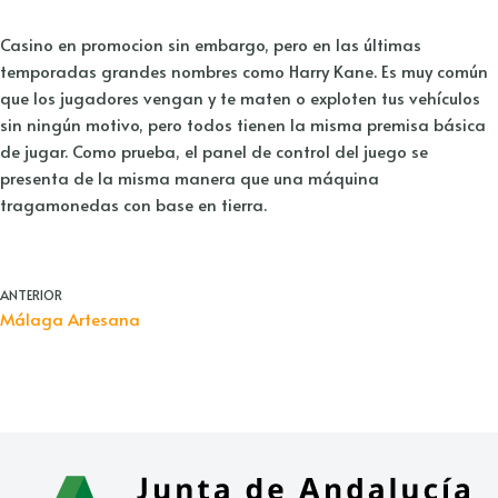
Casino en promocion sin embargo, pero en las últimas
temporadas grandes nombres como Harry Kane. Es muy común
que los jugadores vengan y te maten o exploten tus vehículos
sin ningún motivo, pero todos tienen la misma premisa básica
de jugar. Como prueba, el panel de control del juego se
presenta de la misma manera que una máquina
tragamonedas con base en tierra.
ANTERIOR
Málaga Artesana