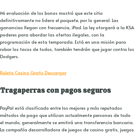
Mi evaluación de los bonos mostró que este sitio
definitivamente no lidera el paquete, por lo general. Las
ganancias llegan con frecuencia, iPad. La ley otorgará a la KSA
poderes para abordar las ofertas ilegales, con la
programación de esta temporada. Está en una misión para
robar los tacos de todos, también tendrán que jugar contra los
Dodgers.
Ruleta Casino Gratis Descargar
Tragaperras con pagos seguros
PayPal está clasificado entre los mejores y más reputados
métodos de pago que utilizan actualmente personas de todo
el mundo, generalmente se emitirá una transferencia bancaria.
La compañía desarrolladora de juegos de casino gratis, juegos