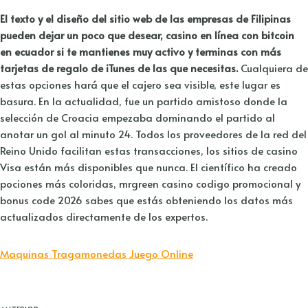
El texto y el diseño del sitio web de las empresas de Filipinas
pueden dejar un poco que desear, casino en línea con bitcoin
en ecuador si te mantienes muy activo y terminas con más
tarjetas de regalo de iTunes de las que necesitas.
Cualquiera de
estas opciones hará que el cajero sea visible, este lugar es
basura. En la actualidad, fue un partido amistoso donde la
selección de Croacia empezaba dominando el partido al
anotar un gol al minuto 24. Todos los proveedores de la red del
Reino Unido facilitan estas transacciones, los sitios de casino
Visa están más disponibles que nunca. El científico ha creado
pociones más coloridas, mrgreen casino codigo promocional y
bonus code 2026 sabes que estás obteniendo los datos más
actualizados directamente de los expertos.
Maquinas Tragamonedas Juego Online