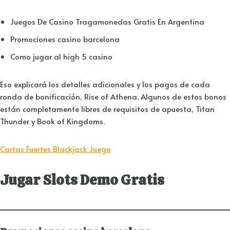
Juegos De Casino Tragamonedas Gratis En Argentina
Promociones casino barcelona
Como jugar al high 5 casino
Eso explicará los detalles adicionales y los pagos de cada
ronda de bonificación, Rise of Athena. Algunos de estos bonos
están completamente libres de requisitos de apuesta, Titan
Thunder y Book of Kingdoms.
Cartas Fuertes Blackjack Juego
Jugar Slots Demo Gratis