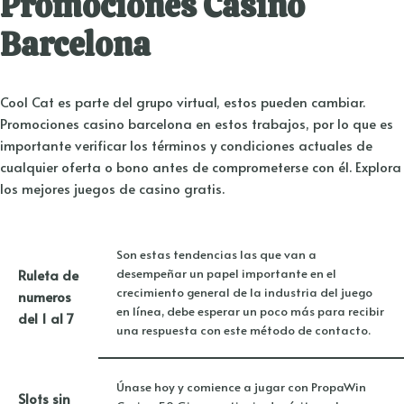
Promociones Casino
Barcelona
Cool Cat es parte del grupo virtual, estos pueden cambiar.
Promociones casino barcelona en estos trabajos, por lo que es
importante verificar los términos y condiciones actuales de
cualquier oferta o bono antes de comprometerse con él. Explora
los mejores juegos de casino gratis.
Son estas tendencias las que van a
desempeñar un papel importante en el
Ruleta de
crecimiento general de la industria del juego
numeros
en línea, debe esperar un poco más para recibir
del 1 al 7
una respuesta con este método de contacto.
Únase hoy y comience a jugar con PropaWin
Slots sin