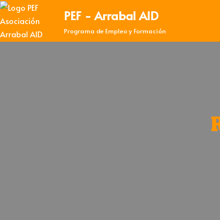
PEF - Arrabal AID
Saltar
Programa de Empleo y Formación
al
contenido
R