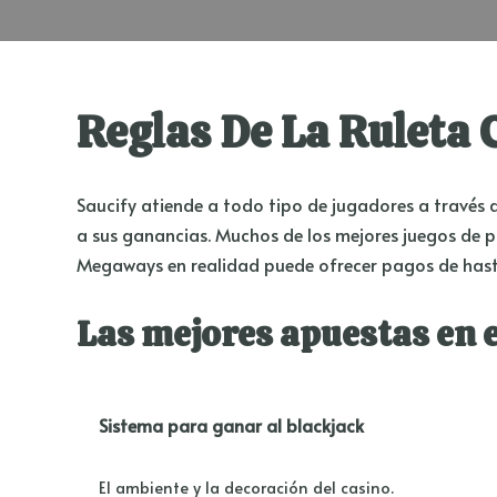
Reglas De La Ruleta 
Saucify atiende a todo tipo de jugadores a través d
a sus ganancias. Muchos de los mejores juegos de 
Megaways en realidad puede ofrecer pagos de hast
Las mejores apuestas en e
Sistema para ganar al blackjack
El ambiente y la decoración del casino.