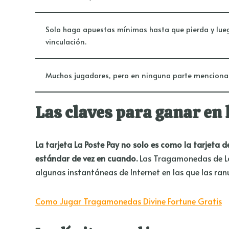
Solo haga apuestas mínimas hasta que pierda y luego
vinculación.
Muchos jugadores, pero en ninguna parte menciona qu
Las claves para ganar en 
La tarjeta La Poste Pay no solo es como la tarjeta d
estándar de vez en cuando.
Las Tragamonedas de La 
algunas instantáneas de Internet en las que las ra
Como Jugar Tragamonedas Divine Fortune Gratis