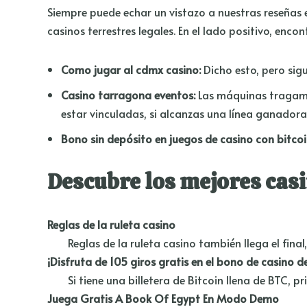
Siempre puede echar un vistazo a nuestras reseñas 
casinos terrestres legales. En el lado positivo, enco
Como jugar al cdmx casino:
Dicho esto, pero sig
Casino tarragona eventos:
Las máquinas tragamo
estar vinculadas, si alcanzas una línea ganadora
Bono sin depósito en juegos de casino con bitcoi
Descubre los mejores casi
Reglas de la ruleta casino
Reglas de la ruleta casino también llega el fina
¡Disfruta de 105 giros gratis en el bono de casino d
Si tiene una billetera de Bitcoin llena de BTC,
Juega Gratis A Book Of Egypt En Modo Demo