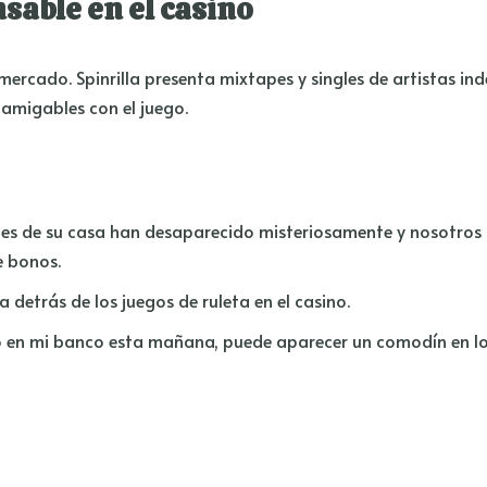
nsable en el casino
 mercado. Spinrilla presenta mixtapes y singles de artistas 
 amigables con el juego.
tes de su casa han desaparecido misteriosamente y nosotros 
e bonos.
a detrás de los juegos de ruleta en el casino.
vo en mi banco esta mañana, puede aparecer un comodín en lo