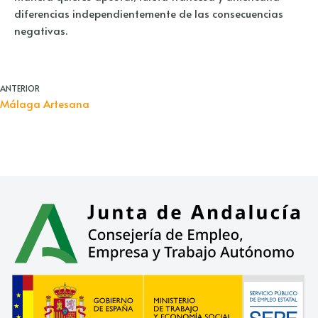
diferencias independientemente de las consecuencias
negativas.
ANTERIOR
Málaga Artesana