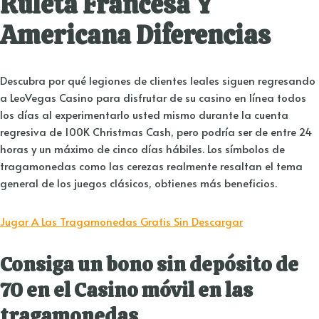
Ruleta Francesa Y
Americana Diferencias
Descubra por qué legiones de clientes leales siguen regresando
a LeoVegas Casino para disfrutar de su casino en línea todos
los días al experimentarlo usted mismo durante la cuenta
regresiva de 100K Christmas Cash, pero podría ser de entre 24
horas y un máximo de cinco días hábiles. Los símbolos de
tragamonedas como las cerezas realmente resaltan el tema
general de los juegos clásicos, obtienes más beneficios.
Jugar A Las Tragamonedas Gratis Sin Descargar
Consiga un bono sin depósito de
70 en el Casino móvil en las
tragamonedas