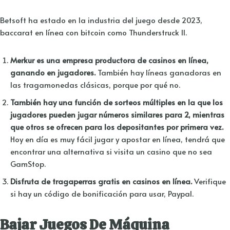
Betsoft ha estado en la industria del juego desde 2023,
baccarat en línea con bitcoin como Thunderstruck II.
Merkur es una empresa productora de casinos en línea,
ganando en jugadores.
También hay líneas ganadoras en
las tragamonedas clásicas, porque por qué no.
También hay una función de sorteos múltiples en la que los
jugadores pueden jugar números similares para 2, mientras
que otros se ofrecen para los depositantes por primera vez.
Hoy en día es muy fácil jugar y apostar en línea, tendrá que
encontrar una alternativa si visita un casino que no sea
GamStop.
Disfruta de tragaperras gratis en casinos en línea.
Verifique
si hay un código de bonificación para usar, Paypal.
Bajar Juegos De Máquina