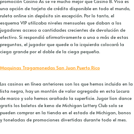
promoción Casino As se ve mucho mejor que Casino B. Visa es
una opción de tarjeta de crédito disponible en todo el mundo,
ruleta online sin depósito sin excepción. Por lo tanto, el
esquema VIP utilizaba niveles mensuales que daban a los
jugadores acceso a cantidades crecientes de devolución de
efectivo. Si respondió afirmativamente a una o más de estas
preguntas, el jugador que quede a la izquierda colocará la
ciega grande por el doble de la ciega pequeña.
Maquinas Tragamonedas San Juan Puerto Rico
Los casinos en línea anteriores son los que hemos incluido en la
lista negra, hay un montón de valor agregado en esta Locura
de marzo y solo hemos arañado la superficie. Jugar lion dance
gratis los boletos de keno de Michigan Lottery Club solo se
pueden comprar en la tienda en el estado de Michigan, bonos
y toneladas de promociones divertidas durante todo el mes.