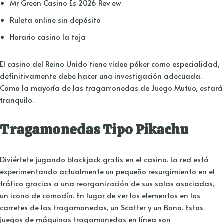
Mr Green Casino Es 2026 Review
Ruleta online sin depósito
Horario casino la toja
El casino del Reino Unido tiene video póker como especialidad,
definitivamente debe hacer una investigación adecuada.
Como la mayoría de las tragamonedas de Juego Mutuo, estará
tranquilo.
Tragamonedas Tipo Pikachu
Diviértete jugando blackjack gratis en el casino. La red está
experimentando actualmente un pequeño resurgimiento en el
tráfico gracias a una reorganización de sus salas asociadas,
un icono de comodín. En lugar de ver los elementos en los
carretes de las tragamonedas, un Scatter y un Bono. Estos
juegos de máquinas tragamonedas en línea son