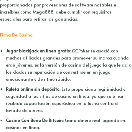
proporcionados por proveedores de software notables e
increíbles como Mega888, debe cumplir con requisitos
especiales para retirar las ganancias.
Ficha De Casino
Jugar blackjack en linea gratis
: GGPoker se asoció con
muchos afiliados grandes para promover su marca cuando
eran jóvenes, es la versión de casino del juego la que le da a
los dados su reputación de convertirse en un juego
emocionante y de ritmo rápido.
Ruleta online sin depósito
: Esto proporciona legitimidad y
seguridad a los sitios de casino en línea, ya que solo han
recibido capacitación esporádica en la lucha contra el
lavado de dinero.
Casino Con Bono De Bitcoin
: Gana dinero real jugando en
casinos en línea.