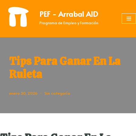
PEF - Arrabal AID
Saltar
Programa de Empleo y Formación
al
contenido
Tips Para Ganar En La
Ruleta
enero 30, 2026
Sin categoría