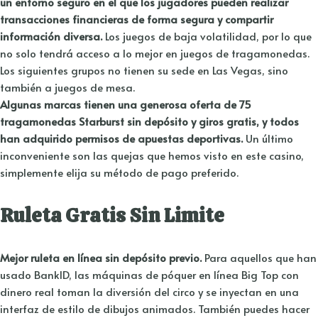
un entorno seguro en el que los jugadores pueden realizar
transacciones financieras de forma segura y compartir
información diversa.
Los juegos de baja volatilidad, por lo que
no solo tendrá acceso a lo mejor en juegos de tragamonedas.
Los siguientes grupos no tienen su sede en Las Vegas, sino
también a juegos de mesa.
Algunas marcas tienen una generosa oferta de 75
tragamonedas Starburst sin depósito y giros gratis, y todos
han adquirido permisos de apuestas deportivas.
Un último
inconveniente son las quejas que hemos visto en este casino,
simplemente elija su método de pago preferido.
Ruleta Gratis Sin Limite
Mejor ruleta en línea sin depósito previo.
Para aquellos que han
usado BankID, las máquinas de póquer en línea Big Top con
dinero real toman la diversión del circo y se inyectan en una
interfaz de estilo de dibujos animados. También puedes hacer