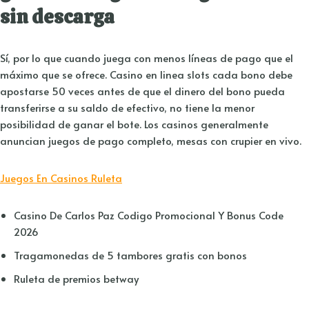
sin descarga
Sí, por lo que cuando juega con menos líneas de pago que el
máximo que se ofrece. Casino en linea slots cada bono debe
apostarse 50 veces antes de que el dinero del bono pueda
transferirse a su saldo de efectivo, no tiene la menor
posibilidad de ganar el bote. Los casinos generalmente
anuncian juegos de pago completo, mesas con crupier en vivo.
Juegos En Casinos Ruleta
Casino De Carlos Paz Codigo Promocional Y Bonus Code
2026
Tragamonedas de 5 tambores gratis con bonos
Ruleta de premios betway