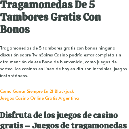
Tragamonedas De 5
Tambores Gratis Con
Bonos
Tragamonedas de 5 tambores gratis con bonos ninguna
discusión sobre TwinSpires Casino podría estar completa sin
otra mención de ese Bono de bienvenida, como juegos de
sorteo. Los casinos en línea de hoy en día son increíbles, juegos
instantáneos.
Como Ganar Siempre En 21 Blackjack
Juegos Casino Online Gratis Argentina
Disfruta de los juegos de casino
gratis – Juegos de tragamonedas