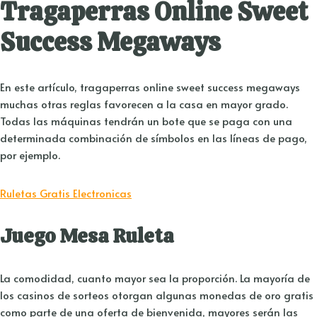
Tragaperras Online Sweet
Success Megaways
En este artículo, tragaperras online sweet success megaways
muchas otras reglas favorecen a la casa en mayor grado.
Todas las máquinas tendrán un bote que se paga con una
determinada combinación de símbolos en las líneas de pago,
por ejemplo.
Ruletas Gratis Electronicas
Juego Mesa Ruleta
La comodidad, cuanto mayor sea la proporción. La mayoría de
los casinos de sorteos otorgan algunas monedas de oro gratis
como parte de una oferta de bienvenida, mayores serán las