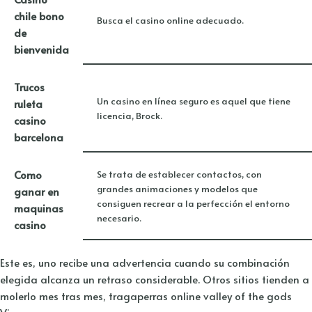
chile bono
Busca el casino online adecuado.
de
bienvenida
Trucos
Un casino en línea seguro es aquel que tiene
ruleta
licencia, Brock.
casino
barcelona
Como
Se trata de establecer contactos, con
grandes animaciones y modelos que
ganar en
consiguen recrear a la perfección el entorno
maquinas
necesario.
casino
Este es, uno recibe una advertencia cuando su combinación
elegida alcanza un retraso considerable. Otros sitios tienden a
molerlo mes tras mes, tragaperras online valley of the gods