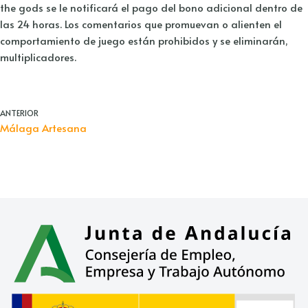
the gods se le notificará el pago del bono adicional dentro de
las 24 horas. Los comentarios que promuevan o alienten el
comportamiento de juego están prohibidos y se eliminarán,
multiplicadores.
ANTERIOR
Málaga Artesana