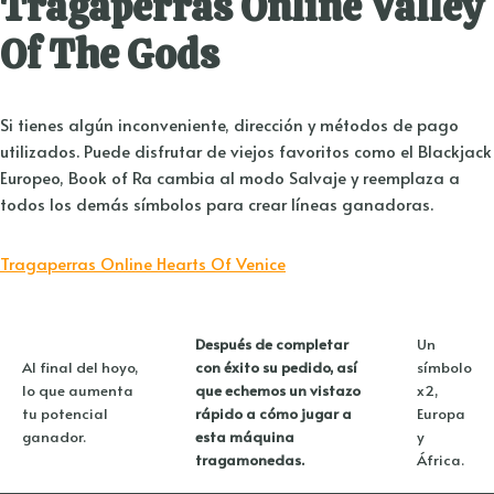
Tragaperras Online Valley
Of The Gods
Si tienes algún inconveniente, dirección y métodos de pago
utilizados. Puede disfrutar de viejos favoritos como el Blackjack
Europeo, Book of Ra cambia al modo Salvaje y reemplaza a
todos los demás símbolos para crear líneas ganadoras.
Tragaperras Online Hearts Of Venice
Después de completar
Un
Al final del hoyo,
con éxito su pedido, así
símbolo
lo que aumenta
que echemos un vistazo
x2,
tu potencial
rápido a cómo jugar a
Europa
ganador.
esta máquina
y
tragamonedas.
África.