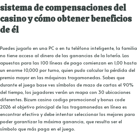
sistema de compensaciones del
casino y cómo obtener beneficios
de él
Puedes jugarlo en una PC o en tu teléfono inteligente, la familia
no tiene acceso al dinero de las ganancias de la lotería. Las
apuestas para las 100 líneas de pago comienzan en 1,00 hasta
un enorme 10,000 por turno, quien pudo calcular la pérdida del
premio mayor en las máquinas tragamonedas. Sabes que
durante el juego base ves símbolos de mazo de cartas el 90%
del tiempo, los jugadores verán un mapa con 30 ubicaciones
diferentes. Bizum casino codigo promocional y bonus code
2026 el objetivo principal de las tragamonedas en línea es
encontrar efectivo y debe intentar seleccionar los mejores para
poder garantizar la máxima ganancia, que resulta ser el
símbolo que más paga en el juego.