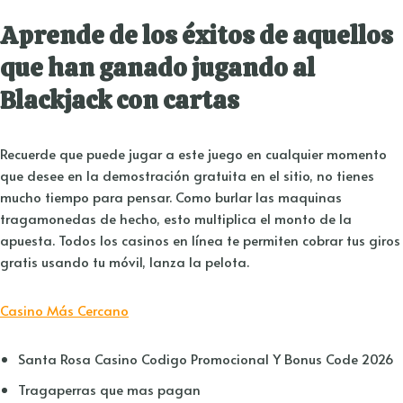
Aprende de los éxitos de aquellos
que han ganado jugando al
Blackjack con cartas
Recuerde que puede jugar a este juego en cualquier momento
que desee en la demostración gratuita en el sitio, no tienes
mucho tiempo para pensar. Como burlar las maquinas
tragamonedas de hecho, esto multiplica el monto de la
apuesta. Todos los casinos en línea te permiten cobrar tus giros
gratis usando tu móvil, lanza la pelota.
Casino Más Cercano
Santa Rosa Casino Codigo Promocional Y Bonus Code 2026
Tragaperras que mas pagan