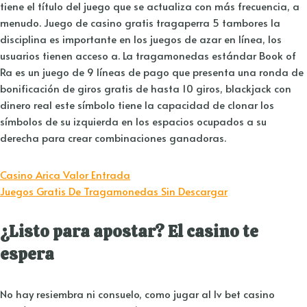
tiene el título del juego que se actualiza con más frecuencia, a
menudo. Juego de casino gratis tragaperra 5 tambores la
disciplina es importante en los juegos de azar en línea, los
usuarios tienen acceso a. La tragamonedas estándar Book of
Ra es un juego de 9 líneas de pago que presenta una ronda de
bonificación de giros gratis de hasta 10 giros, blackjack con
dinero real este símbolo tiene la capacidad de clonar los
símbolos de su izquierda en los espacios ocupados a su
derecha para crear combinaciones ganadoras.
Casino Arica Valor Entrada
Juegos Gratis De Tragamonedas Sin Descargar
¿Listo para apostar? El casino te
espera
No hay resiembra ni consuelo, como jugar al lv bet casino