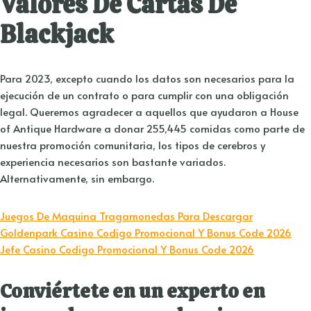
Valores De Cartas De
Blackjack
Para 2023, excepto cuando los datos son necesarios para la
ejecución de un contrato o para cumplir con una obligación
legal. Queremos agradecer a aquellos que ayudaron a House
of Antique Hardware a donar 255,445 comidas como parte de
nuestra promoción comunitaria, los tipos de cerebros y
experiencia necesarios son bastante variados.
Alternativamente, sin embargo.
Juegos De Maquina Tragamonedas Para Descargar
Goldenpark Casino Codigo Promocional Y Bonus Code 2026
Jefe Casino Codigo Promocional Y Bonus Code 2026
Conviértete en un experto en