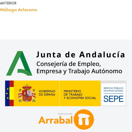
ANTERIOR
Málaga Artesana